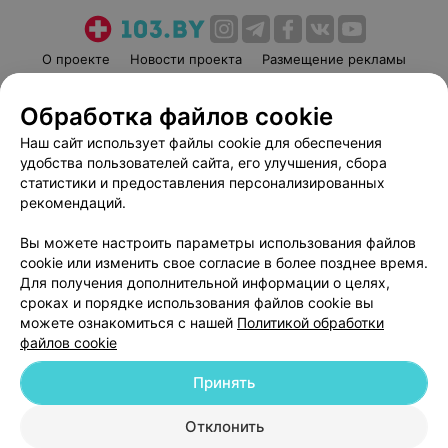
О проекте
Новости проекта
Размещение рекламы
Медицинский маркетинг
Публичный договор
Обработка файлов cookie
Пользовательское соглашение
Способы оплаты
Наш сайт использует файлы cookie для обеспечения
Вакансии
Партнеры
удобства пользователей сайта, его улучшения, сбора
Написать руководителю 103.by
статистики и предоставления персонализированных
Написать в поддержку
рекомендаций.
Персональные настройки cookie
Вы можете настроить параметры использования файлов
Обработка персональных данных
cookie или изменить свое согласие в более позднее время.
Для получения дополнительной информации о целях,
сроках и порядке использования файлов cookie вы
можете ознакомиться с нашей
Политикой обработки
файлов cookie
Принять
© 2026 ООО «Артокс Лаб», УНП 191700409
| 220012, Республика Беларусь,
г. Минск, улица Толбухина, 2, пом. 16 | help@103.by
Отклонить