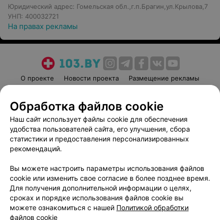
Юридический адрес: Гомельская обл.,г.п.Брагин,ул.Крылова,7
УНП: 400032721
На правах рекламы
О проекте
Новости проекта
Размещение рекламы
Медицинский маркетинг
Публичный договор
Обработка файлов cookie
Пользовательское соглашение
Способы оплаты
Наш сайт использует файлы cookie для обеспечения
Вакансии
Партнеры
удобства пользователей сайта, его улучшения, сбора
Написать руководителю 103.by
статистики и предоставления персонализированных
Написать в поддержку
рекомендаций.
Персональные настройки cookie
Вы можете настроить параметры использования файлов
Обработка персональных данных
cookie или изменить свое согласие в более позднее время.
Для получения дополнительной информации о целях,
сроках и порядке использования файлов cookie вы
можете ознакомиться с нашей
Политикой обработки
файлов cookie